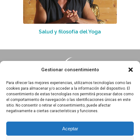
Salud y filosofía del Yoga
Gestionar consentimiento
Para ofrecer las mejores experiencias, utilizamos tecnologías como las
cookies para almacenar y/o acceder a la información del dispositivo. El
consentimiento de estas tecnologías nos permitirá procesar datos como
Essentia · Espacio Terapéutico y Escuela de Yoga
el comportamiento de navegación o las identificaciones únicas en este
C/Arrabal 25, 1°A y 1ºB 39003
sitio. No consentir o retirar el consentimiento, puede afectar
negativamente a ciertas características y funciones.
Santander, Cantabria
618 836 285
||
618 836 218
Aceptar