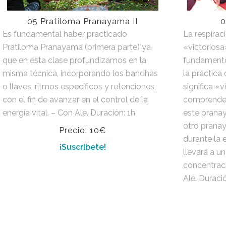
05 Pratiloma Pranayama II
0
Es fundamental haber practicado
La respiraci
Pratiloma Pranayama (primera parte) ya
«victoriosa»
que en esta clase profundizamos en la
fundament
misma técnica, incorporando los bandhas
la práctica 
o llaves, ritmos específicos y retenciones,
significa «v
con el fin de avanzar en el control de la
comprender 
energía vital. – Con Ale. Duración: 1h
este prana
otro prana
Precio: 10€
durante la 
¡Suscríbete!
llevará a u
concentraci
Ale. Duraci