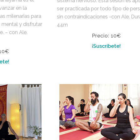
sistema nervioso. Esta sesión es ap
vanzar en la
ser practicada por todo tipo de per
as milenarias para
sin contraindicaciones -con Ale. Dur
z mental y disfrutar
44m
e. – con Ale.
Precio: 10€
¡Suscríbete!
 10€
ete!