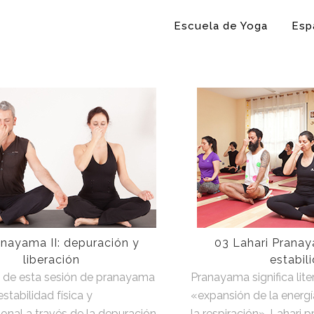
Escuela de Yoga
Esp
nayama II: depuración y
03 Lahari Prana
liberación
estabil
d de esta sesión de pranayama
Pranayama significa lit
stabilidad física y
«expansión de la energía
nal a través de la depuración
la respiración». Lahari 