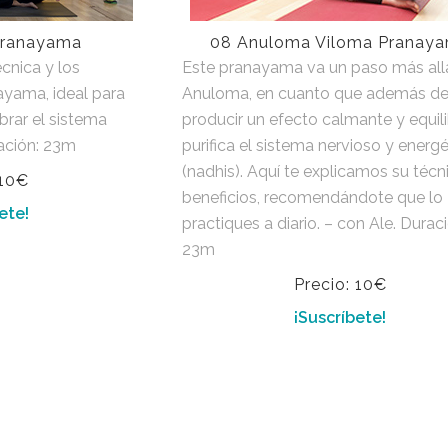
Pranayama
08 Anuloma Viloma Pranay
cnica y los
Este pranayama va un paso más all
ayama, ideal para
Anuloma, en cuanto que además d
brar el sistema
producir un efecto calmante y equili
ración: 23m
purifica el sistema nervioso y energé
(nadhis). Aquí te explicamos su técn
 10€
beneficios, recomendándote que lo
ete!
practiques a diario. – con Ale. Duraci
23m
Precio: 10€
¡Suscríbete!