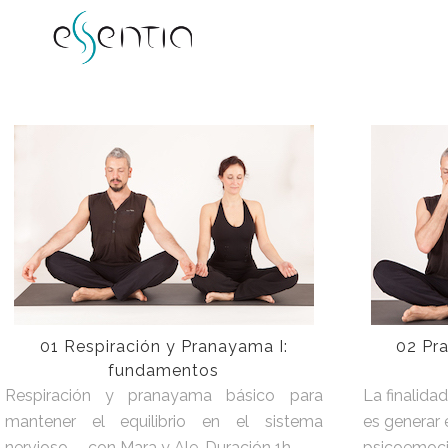
01 Respiración y Pranayama I:
02 Pra
fundamentos
Respiración y pranayama básico para
La finalida
mantener el equilibrio en el sistema
es generar e
nervioso. – con Mara y Ale. Duración 1h
psicoemocio