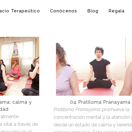
acio Terapeútico
Conócenos
Blog
Regala
yama: calma y
04 Pratiloma Pranayama
idad
Pratiloma Pranayama
promueve la
eralmente
concentración mental y la atención
 vital a través de
desde un estado de calma y serenid
pranayama es el