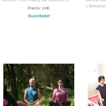
y liberació
Precio: 10€
¡Suscríbete!