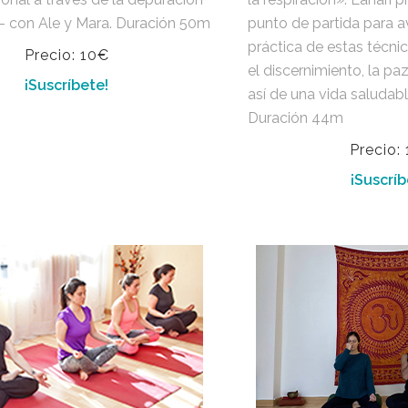
n- con Ale y Mara. Duración 50m
punto de partida para a
práctica de estas técnic
Precio: 10€
el discernimiento, la pa
¡Suscríbete!
así de una vida saludabl
Duración 44m
Precio:
¡Suscríb