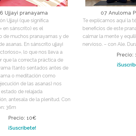
6 Ujjayi pranayama
07 Anuloma 
ón Ujjayi (que significa
Te explicamos aquí la té
 en sánscrito) es el
beneficios de este pran
o de muchos pranayamas y de
calmar la mente y equili
de asanas. En sánscrito ujjayi
nervioso. – con Ale. Du
ictorioso», lo que nos lleva a
Precio:
que la correcta práctica de
¡Suscríb
yama (tanto sentados antes de
yama o meditación como
ejecución de las asanas) nos
n estado de relajada
ón, antesala de la plenitud. Con
ón: 36m
Precio: 10€
¡Suscríbete!