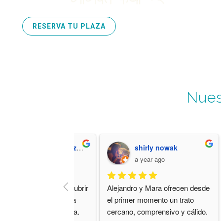
RESERVA TU PLAZA
Nues
Yolanda coron blazquez
shirly nowak
a year ago
a year ago
ssentia he podido descubrir 
Alejandro y Mara ofrecen desde 
rapia psicocorporal de la 
el primer momento un trato 
 de la maravillosa Mara. 
cercano, comprensivo y cálido.