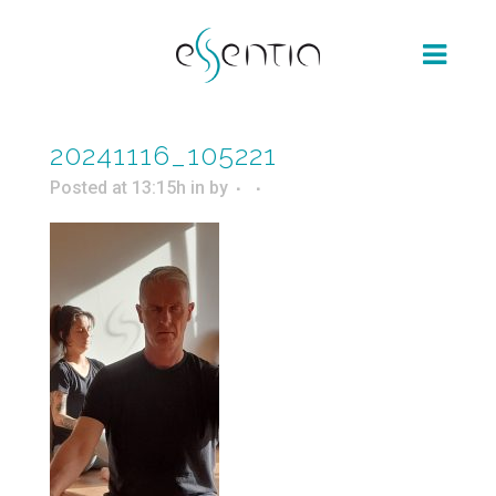
20241116_105221
Posted at 13:15h
in
by