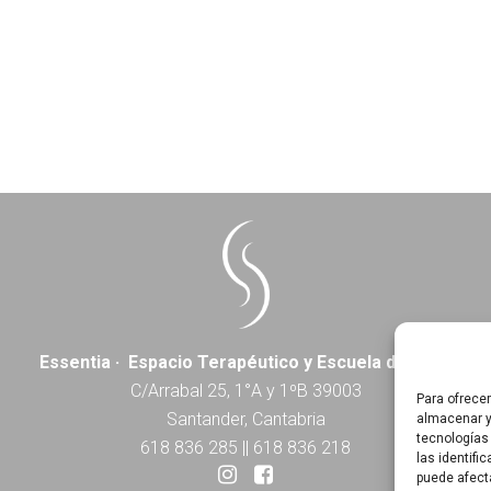
Essentia · Espacio Terapéutico y Escuela de Yoga
C/Arrabal 25, 1°A y 1ºB 39003
Para ofrece
Santander, Cantabria
almacenar y
tecnologías
618 836 285
||
618 836 218
las identifi
puede afect