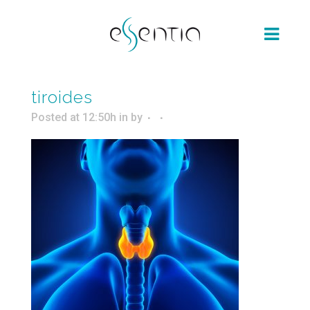
tiroides
Posted at 12:50h
in
by