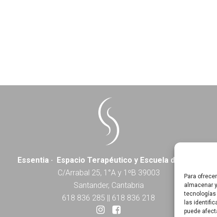
Essentia · Espacio Terapéutico y Escuela de Yoga
C/Arrabal 25, 1°A y 1ºB 39003
Para ofrece
Santander, Cantabria
almacenar y
tecnologías
618 836 285
||
618 836 218
las identifi
puede afect