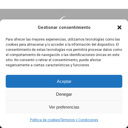
Gestionar consentimiento
Para ofrecer las mejores experiencias, utilizamos tecnologías como las
cookies para almacenar y/o acceder a la información del dispositivo. El
consentimiento de estas tecnologías nos permitirá procesar datos como
Essentia · Espacio Terapéutico y Escuela de Yoga
el comportamiento de navegación o las identificaciones únicas en este
C/Arrabal 25, 1°A y 1ºB 39003
sitio. No consentir o retirar el consentimiento, puede afectar
negativamente a ciertas características y funciones.
Santander, Cantabria
618 836 285
||
618 836 218
Aceptar
Denegar
Política de privacidad
|
Aviso Legal
|
Política de Cookies
Ver preferencias
|
Términos y Condiciones
|
Exención de responsabilidad
Política de cookies
Términos y Condiciones