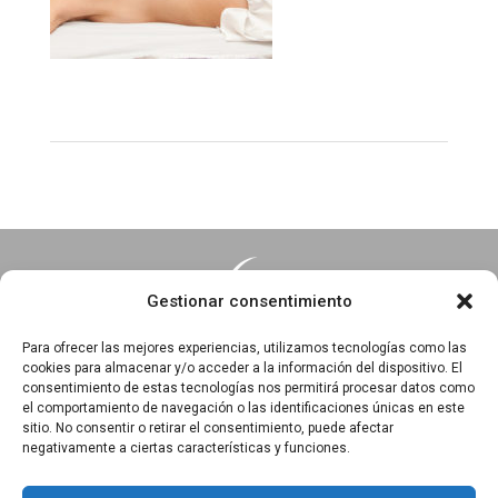
Gestionar consentimiento
Para ofrecer las mejores experiencias, utilizamos tecnologías como las
cookies para almacenar y/o acceder a la información del dispositivo. El
consentimiento de estas tecnologías nos permitirá procesar datos como
Essentia · Espacio Terapéutico y Escuela de Yoga
el comportamiento de navegación o las identificaciones únicas en este
C/Arrabal 25, 1°A y 1ºB 39003
sitio. No consentir o retirar el consentimiento, puede afectar
negativamente a ciertas características y funciones.
Santander, Cantabria
618 836 285
||
618 836 218