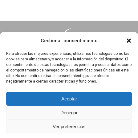
Gestionar consentimiento
Para ofrecer las mejores experiencias, utilizamos tecnologías como las
cookies para almacenar y/o acceder a la información del dispositivo. El
consentimiento de estas tecnologías nos permitirá procesar datos como
Essentia · Espacio Terapéutico y Escuela de Yoga
el comportamiento de navegación o las identificaciones únicas en este
C/Arrabal 25, 1°A y 1ºB 39003
sitio. No consentir o retirar el consentimiento, puede afectar
negativamente a ciertas características y funciones.
Santander, Cantabria
618 836 285
||
618 836 218
Aceptar
Denegar
Política de privacidad
|
Aviso Legal
|
Política de Cookies
Ver preferencias
|
Términos y Condiciones
|
Exención de responsabilidad