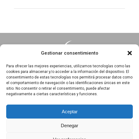
Gestionar consentimiento
Para ofrecer las mejores experiencias, utilizamos tecnologías como las
cookies para almacenar y/o acceder a la información del dispositivo. El
consentimiento de estas tecnologías nos permitirá procesar datos como
Essentia · Espacio Terapéutico y Escuela de Yoga
el comportamiento de navegación o las identificaciones únicas en este
C/Arrabal 25, 1°A y 1ºB 39003
sitio. No consentir o retirar el consentimiento, puede afectar
negativamente a ciertas características y funciones.
Santander, Cantabria
618 836 285
||
618 836 218
Aceptar
Denegar
Política de privacidad
|
Aviso Legal
|
Política de Cookies