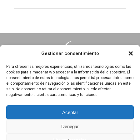
Gestionar consentimiento
Para ofrecer las mejores experiencias, utilizamos tecnologías como las
cookies para almacenar y/o acceder a la información del dispositivo. El
consentimiento de estas tecnologías nos permitirá procesar datos como
Essentia · Espacio Terapéutico y Escuela de Yoga
el comportamiento de navegación o las identificaciones únicas en este
C/Arrabal 25, 1°A y 1ºB 39003
sitio. No consentir o retirar el consentimiento, puede afectar
negativamente a ciertas características y funciones.
Santander, Cantabria
618 836 285
||
618 836 218
Aceptar
Denegar
Política de privacidad
|
Aviso Legal
|
Política de Cookies