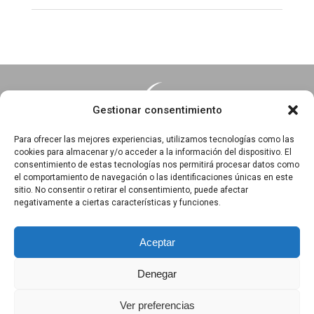
Gestionar consentimiento
Para ofrecer las mejores experiencias, utilizamos tecnologías como las
cookies para almacenar y/o acceder a la información del dispositivo. El
consentimiento de estas tecnologías nos permitirá procesar datos como
Essentia · Espacio Terapéutico y Escuela de Yoga
el comportamiento de navegación o las identificaciones únicas en este
C/Arrabal 25, 1°A y 1ºB 39003
sitio. No consentir o retirar el consentimiento, puede afectar
negativamente a ciertas características y funciones.
Santander, Cantabria
618 836 285
||
618 836 218
Aceptar
Denegar
Política de privacidad
|
Aviso Legal
|
Política de Cookies
Ver preferencias