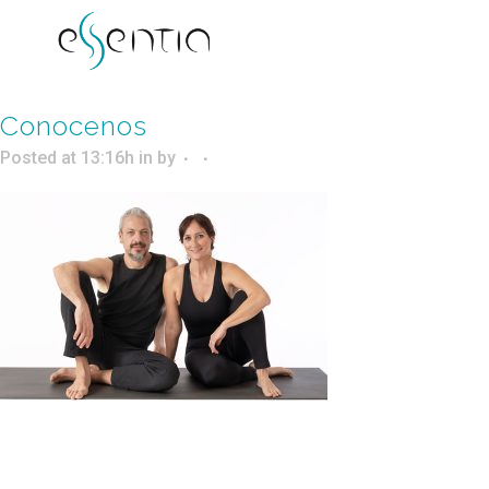
Conocenos
Posted at 13:16h
in
by