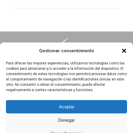
Gestionar consentimiento
Para ofrecer las mejores experiencias, utilizamos tecnologías como las
cookies para almacenar y/o acceder a la información del dispositivo. El
consentimiento de estas tecnologías nos permitirá procesar datos como
Essentia · Espacio Terapéutico y Escuela de Yoga
el comportamiento de navegación o las identificaciones únicas en este
C/Arrabal 25, 1°A y 1ºB 39003
sitio. No consentir o retirar el consentimiento, puede afectar
negativamente a ciertas características y funciones.
Santander, Cantabria
618 836 285
||
618 836 218
Aceptar
Denegar
Política de privacidad
|
Aviso Legal
|
Política de Cookies