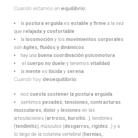
Cuando estamos en
equilibrio
:
la
postura erguida
es
estable y firme
a la vez
que
relajada y confortable
la
locomoción
y los
movimientos corporales
son
ágiles, fluidos y dinámicos
hay una
buena coordinación psicomotora
el
cuerpo no duele
y tenemos
vitalidad
la
mente
es
lúcida
y
serena
Cuando hay
desequilibrio:
nos
cuesta sostener la postura erguida
sentimos
pesadez
,
tensiones, contracturas
musculares
,
dolor
y
lesiones
en las
articulaciones (
artrosis, bursitis
…), tendones
(
tendinitis
), músculos (
desgarros, rigidez
…) y a
lo largo de la columna vertebral (
hernias,