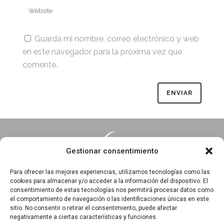
Guarda mi nombre, correo electrónico y web
en este navegador para la próxima vez que
comente.
Gestionar consentimiento
Para ofrecer las mejores experiencias, utilizamos tecnologías como las
cookies para almacenar y/o acceder a la información del dispositivo. El
consentimiento de estas tecnologías nos permitirá procesar datos como
Essentia · Espacio Terapéutico y Escuela de Yoga
el comportamiento de navegación o las identificaciones únicas en este
C/Arrabal 25, 1°A y 1ºB 39003
sitio. No consentir o retirar el consentimiento, puede afectar
negativamente a ciertas características y funciones.
Santander, Cantabria