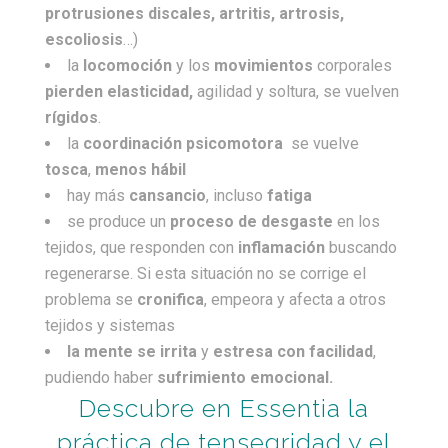
protrusiones discales, artritis,
artrosis,
escoliosis
…)
la
locomoción
y los
movimientos
corporales
pierden elasticidad,
agilidad y soltura, se vuelven
rígidos
.
la
coordinación psicomotora
se vuelve
tosca
,
menos hábil
hay más
cansancio
, incluso
fatiga
se produce un
proceso de desgaste
en los
tejidos, que responden con
inflamación
buscando
regenerarse. Si esta situación no se corrige el
problema se
cronifica
, empeora y afecta a otros
tejidos y sistemas
la mente se irrita
y
estresa con facilidad
,
pudiendo haber
sufrimiento emocional.
Descubre en Essentia la
práctica de tensegridad y el