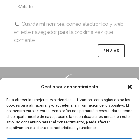
Guarda mi nombre, correo electrónico y web
en este navegador para la próxima vez que
comente.
Gestionar consentimiento
Para ofrecer las mejores experiencias, utilizamos tecnologías como las
cookies para almacenar y/o acceder a la información del dispositivo. El
consentimiento de estas tecnologías nos permitirá procesar datos como
Essentia · Espacio Terapéutico y Escuela de Yoga
el comportamiento de navegación o las identificaciones únicas en este
C/Arrabal 25, 1°A y 1ºB 39003
sitio. No consentir o retirar el consentimiento, puede afectar
negativamente a ciertas características y funciones.
Santander, Cantabria
618 836 285
||
618 836 218