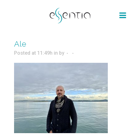
Ale
Posted at 11:49h
in
by