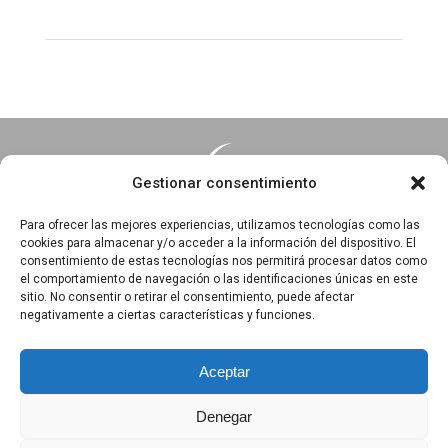
Gestionar consentimiento
Para ofrecer las mejores experiencias, utilizamos tecnologías como las
cookies para almacenar y/o acceder a la información del dispositivo. El
consentimiento de estas tecnologías nos permitirá procesar datos como
Essentia · Espacio Terapéutico y Escuela de Yoga
el comportamiento de navegación o las identificaciones únicas en este
C/Arrabal 25, 1°A y 1ºB 39003
sitio. No consentir o retirar el consentimiento, puede afectar
negativamente a ciertas características y funciones.
Santander, Cantabria
618 836 285
||
618 836 218
Aceptar
Denegar