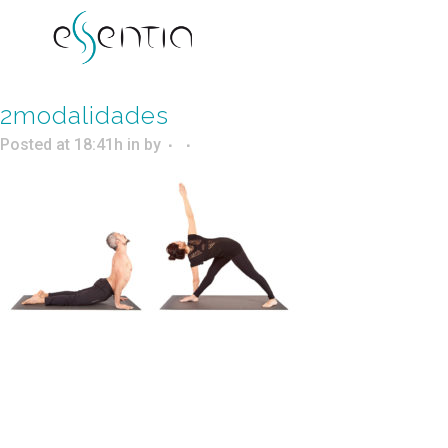
2modalidades
Posted at 18:41h
in
by