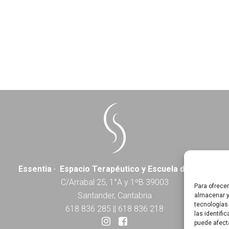
Essentia · Espacio Terapéutico y Escuela de Yoga
C/Arrabal 25, 1°A y 1ºB 39003
Para ofrece
Santander, Cantabria
almacenar y
tecnologías
618 836 285
||
618 836 218
las identifi
puede afect