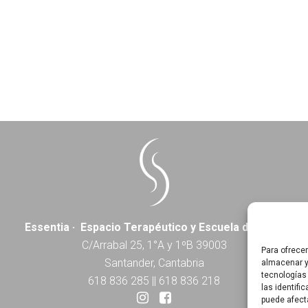
Essentia · Espacio Terapéutico y Escuela de Yoga
C/Arrabal 25, 1°A y 1ºB 39003
Para ofrece
Santander, Cantabria
almacenar y
tecnologías
618 836 285
||
618 836 218
las identifi
puede afect