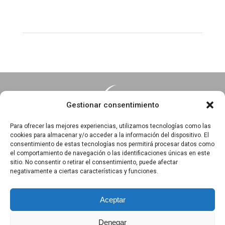
Gestionar consentimiento
Para ofrecer las mejores experiencias, utilizamos tecnologías como las
cookies para almacenar y/o acceder a la información del dispositivo. El
consentimiento de estas tecnologías nos permitirá procesar datos como
Essentia · Espacio Terapéutico y Escuela de Yoga
el comportamiento de navegación o las identificaciones únicas en este
C/Arrabal 25, 1°A y 1ºB 39003
sitio. No consentir o retirar el consentimiento, puede afectar
negativamente a ciertas características y funciones.
Santander, Cantabria
618 836 285
||
618 836 218
Aceptar
Denegar