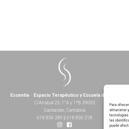
Essentia · Espacio Terapéutico y Escuela de Yoga
C/Arrabal 25, 1°A y 1ºB 39003
Para ofrece
Santander, Cantabria
almacenar y
tecnologías
618 836 285
||
618 836 218
las identifi
puede afect