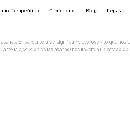
acio Terapeútico
Conócenos
Blog
Regala
anas. En sánscrito ujjayi significa «victorioso», lo que nos l
te la ejecución de las asanas) nos llevará a un estado de 