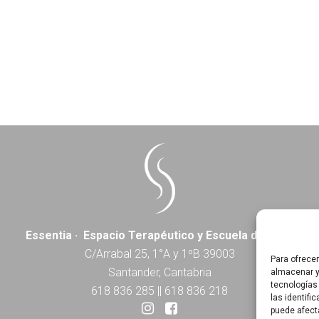
Essentia · Espacio Terapéutico y Escuela de Yoga
C/Arrabal 25, 1°A y 1ºB 39003
Para ofrece
Santander, Cantabria
almacenar y
tecnologías
618 836 285
||
618 836 218
las identifi
puede afect