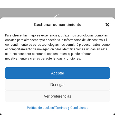
Gestionar consentimiento
Para ofrecer las mejores experiencias, utilizamos tecnologías como las
cookies para almacenar y/o acceder a la información del dispositivo. El
consentimiento de estas tecnologías nos permitirá procesar datos como
Essentia · Espacio Terapéutico y Escuela de Yoga
el comportamiento de navegación o las identificaciones únicas en este
C/Arrabal 25, 1°A y 1ºB 39003
sitio. No consentir o retirar el consentimiento, puede afectar
negativamente a ciertas características y funciones.
Santander, Cantabria
618 836 285
||
618 836 218
Aceptar
Denegar
Política de privacidad
|
Aviso Legal
|
Política de Cookies
Ver preferencias
|
Términos y Condiciones
|
Exención de responsabilidad
Política de cookies
Términos y Condiciones