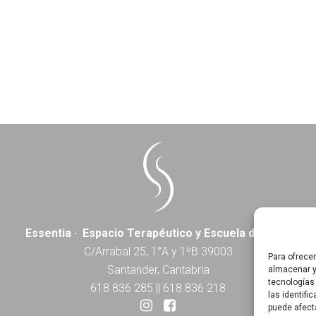
Essentia · Espacio Terapéutico y Escuela de Yoga
C/Arrabal 25, 1°A y 1ºB 39003
Para ofrece
Santander, Cantabria
almacenar y
tecnologías
618 836 285
||
618 836 218
las identifi
puede afect