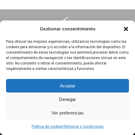
Gestionar consentimiento
Para ofrecer las mejores experiencias, utilizamos tecnologías como las
cookies para almacenar y/o acceder a la información del dispositivo. El
consentimiento de estas tecnologías nos permitirá procesar datos como
Essentia · Espacio Terapéutico y Escuela de Yoga
el comportamiento de navegación o las identificaciones únicas en este
C/Arrabal 25, 1°A y 1ºB 39003
sitio. No consentir o retirar el consentimiento, puede afectar
negativamente a ciertas características y funciones.
Santander, Cantabria
618 836 285
||
618 836 218
Aceptar
Denegar
Política de privacidad
|
Aviso Legal
|
Política de Cookies
Ver preferencias
|
Términos y Condiciones
|
Exención de responsabilidad
Política de cookies
Términos y Condiciones