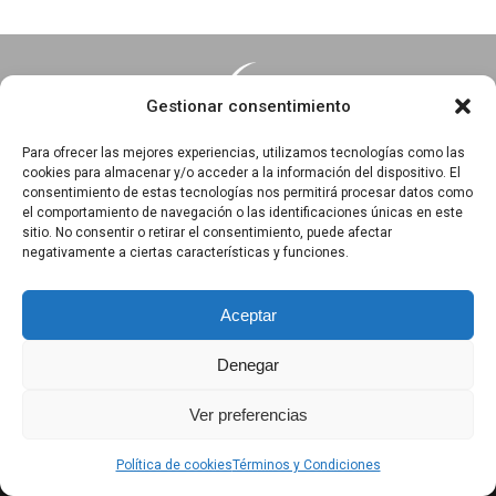
Gestionar consentimiento
Para ofrecer las mejores experiencias, utilizamos tecnologías como las
cookies para almacenar y/o acceder a la información del dispositivo. El
consentimiento de estas tecnologías nos permitirá procesar datos como
Essentia · Espacio Terapéutico y Escuela de Yoga
el comportamiento de navegación o las identificaciones únicas en este
C/Arrabal 25, 1°A y 1ºB 39003
sitio. No consentir o retirar el consentimiento, puede afectar
negativamente a ciertas características y funciones.
Santander, Cantabria
618 836 285
||
618 836 218
Aceptar
Denegar
Política de privacidad
|
Aviso Legal
|
Política de Cookies
Ver preferencias
|
Términos y Condiciones
|
Exención de responsabilidad
Política de cookies
Términos y Condiciones