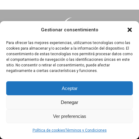
Gestionar consentimiento
Para ofrecer las mejores experiencias, utilizamos tecnologías como las
cookies para almacenar y/o acceder a la información del dispositivo. El
consentimiento de estas tecnologías nos permitirá procesar datos como
Essentia · Espacio Terapéutico y Escuela de Yoga
el comportamiento de navegación o las identificaciones únicas en este
C/Arrabal 25, 1°A y 1ºB 39003
sitio. No consentir o retirar el consentimiento, puede afectar
negativamente a ciertas características y funciones.
Santander, Cantabria
618 836 285
||
618 836 218
Aceptar
Denegar
Política de privacidad
|
Aviso Legal
|
Política de Cookies
Ver preferencias
|
Términos y Condiciones
|
Exención de responsabilidad
Política de cookies
Términos y Condiciones