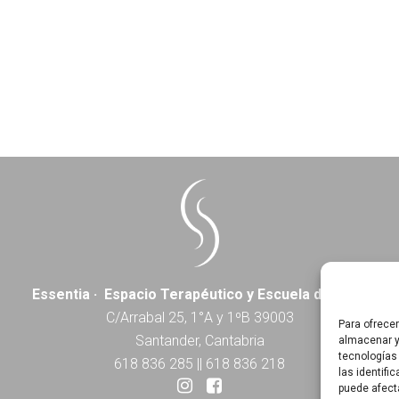
Essentia · Espacio Terapéutico y Escuela de Yoga
C/Arrabal 25, 1°A y 1ºB 39003
Para ofrece
Santander, Cantabria
almacenar y
tecnologías
618 836 285
||
618 836 218
las identifi
puede afect